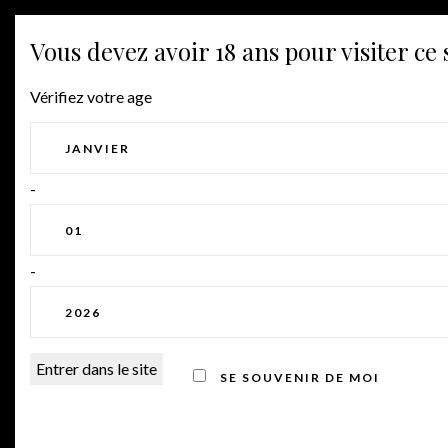
Vous devez avoir 18 ans pour visiter ce s
Vérifiez votre age
MOIS :
MARS 2025
-
LES RENCONTRES GOURMANDES 29/30
-
MARS 2025
SE SOUVENIR DE MOI