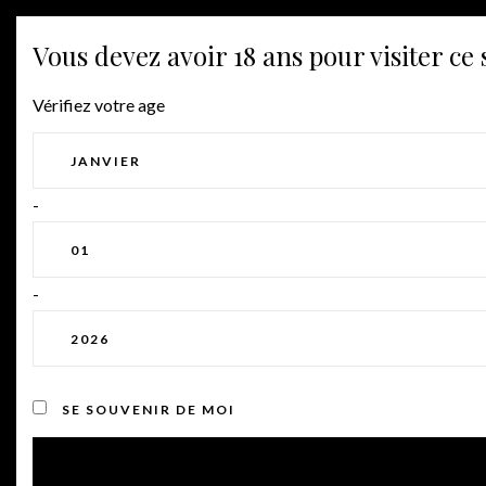
Vous devez avoir 18 ans pour visiter ce s
Vérifiez votre age
-
-
THE RESTAURANT AT VILLENOIR
THE RESTAURANT
SE SOUVENIR DE MOI
Home
⁄
The Restaurant